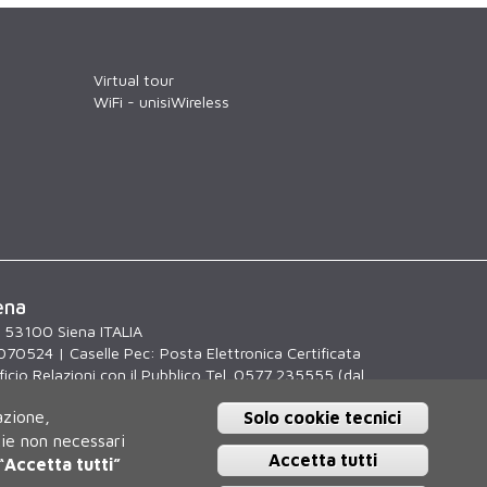
Virtual tour
WiFi - unisiWireless
ena
, 53100 Siena ITALIA
070524 | Caselle Pec:
Posta Elettronica Certificata
icio Relazioni con il Pubblico Tel. 0577 235555 (dal
.30)
azione,
Solo cookie tecnici
kie non necessari
Accetta tutti
“Accetta tutti”