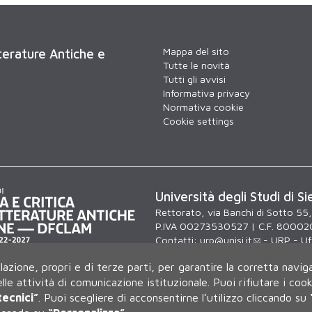
Mappa del sito
tterature Antiche e
Tutte le novità
Tutti gli avvisi
Informativa privacy
Normativa cookie
Cookie settings
Università degli Studi di Si
Rettorato, via Banchi di Sotto 55
P.IVA 00273530527 | C.F. 80002
Contatti:
urp@unisi.it
- URP - Uff
lunedì al venerdì dalle 9.30 alle 10
ilazione, propri e di terze parti, per garantire la corretta navig
delle attività di comunicazione istituzionale.
Puoi rifiutare i coo
tecnici”
.
Puoi scegliere di acconsentirne l’utilizzo cliccando su