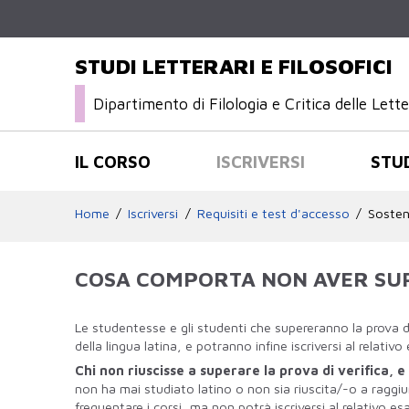
STUDI LETTERARI E FILOSOFICI
Dipartimento di Filologia e Critica delle Let
IL CORSO
ISCRIVERSI
STU
Home
Iscriversi
Requisiti e test d'accesso
Sostene
COSA COMPORTA NON AVER SUP
Le studentesse e gli studenti che supereranno la prova di 
della lingua latina, e potranno infine iscriversi al relati
Chi non riuscisse a superare la prova di verifica, 
non ha mai studiato latino o non sia riuscita/-o a raggi
frequentare i corsi, ma non potrà iscriversi al relativ