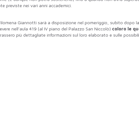
ate previste nei vari anni accademici.
Filomena Giannotti sarà a disposizione nel pomeriggio, subito dopo l
ricevere nell’aula 419 (al IV piano del Palazzo San Niccolò)
coloro le qua
assero più dettagliate informazioni sul loro elaborato e sulle possibil