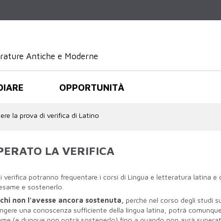
Salta al
contenuto
principale
terature Antiche e Moderne
DIARE
OPPORTUNITÀ
re la prova di verifica di Latino
ERATO LA VERIFICA
verifica potranno frequentare i corsi di Lingua e letteratura latina e d
vo esame e sostenerlo.
e chi non l’avesse ancora sostenuta,
perché nel corso degli studi su
ungere una conoscenza sufficiente della lingua latina, potrà comunqu
o esame (e dunque non potrà sostenerlo) fino a quando non avrà supera