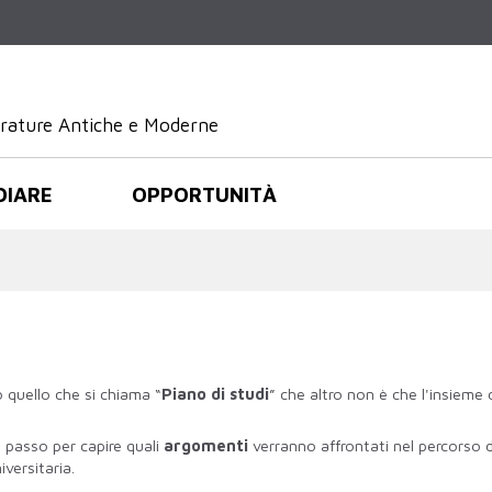
Salta al
contenuto
principale
terature Antiche e Moderne
DIARE
OPPORTUNITÀ
quello che si chiama “
Piano di studi
” che altro non è che l'insieme
o passo per capire quali
argomenti
verranno affrontati nel percorso di
versitaria.