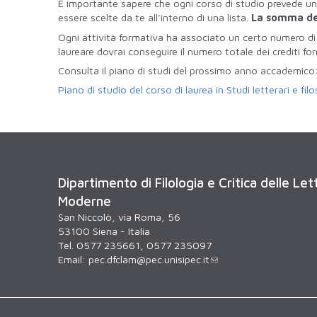
È importante sapere che ogni corso di studio prevede un 
essere scelte da te all’interno di una lista.
La somma dell
Ogni attività formativa ha associato un certo numero di c
laureare dovrai conseguire il numero totale dei crediti for
Consulta il piano di studi del prossimo anno accademico
Piano di studio del corso di laurea in Studi letterari e filo
Dipartimento di Filologia e Critica delle Le
Moderne
San Niccolò, via Roma, 56
53100 Siena - Italia
Tel. 0577 235661, 0577 235097
Email:
pec.dfclam@pec.unisipec.it