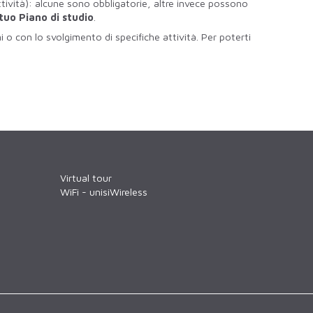
tività): alcune sono obbligatorie, altre invece possono
 tuo Piano di studio
.
 o con lo svolgimento di specifiche attività. Per poterti
Virtual tour
WiFi - unisiWireless