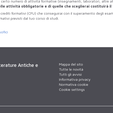
certo numero di attività formative (insegnamenti, laboratori, altre at
e attività obbligatorie e di quelle che sceglierai costituirà il
rediti formativi (CFU) che conseguirai con il superamento degli esami
mativi previsti dal tuo corso di studi.
:
sofici
Mappa del sito
tterature Antiche e
Tutte le novità
Tutti gli avvisi
Informativa privacy
Normativa cookie
Cookie settings