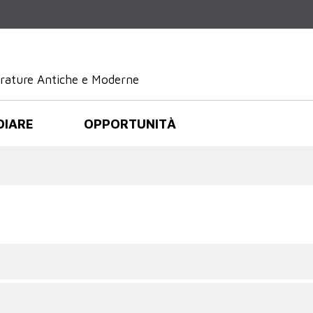
Salta al
contenuto
principale
terature Antiche e Moderne
DIARE
OPPORTUNITÀ