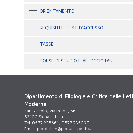
ORIENTAMENTO
REQUISITI E TEST D'ACCESSO
TASSE
BORSE DI STUDIO E ALLOGGIO DSU
Dipartimento di Filologia e Critica delle Le
Moderne
San Niccolò, via Roma, 56
53100 Siena - Italia
Tel. 0577 235661, 0577 235097
Email:
pec.dfclam@pec.unisipec.it