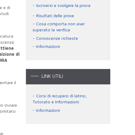
Iscriversi e svolgere la prova
e e di
studi
Risultati delle prove
Cosa comporta non aver
superato la verifica
eratura
Conoscenze richieste
noscenza
Informazioni
ottiene
sizione di
TURA
LINK UTILI
vitare il
Corsi di recupero di latino,
Tutorato e Informazioni
ò inviare
Informazioni
 Comitato
he