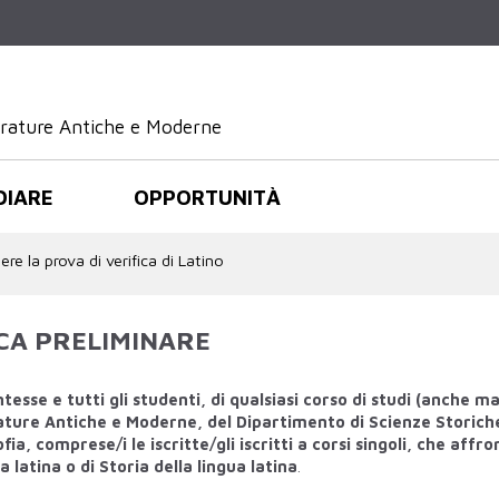
Salta al
contenuto
principale
terature Antiche e Moderne
DIARE
OPPORTUNITÀ
re la prova di verifica di Latino
ICA PRELIMINARE
tesse e tutti gli studenti, di qualsiasi corso di studi (anche ma
erature Antiche e Moderne, del Dipartimento di Scienze Storich
fia, comprese/i le iscritte/gli iscritti a corsi singoli, che affr
latina o di Storia della lingua latina
.