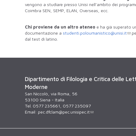
vengono a studiare presso Unisi nell’ambito dei programm
Coimbra SEN, SEMP, ELAN, Overseas, ecc.
Chi proviene da un altro ateneo
e ha già superato un’
documentazione a
studenti.poloumanistico@unisi.it
pe
dal test di latino.
Dipartimento di Filologia e Critica delle Le
Moderne
San Niccolò, via Roma, 56
53100 Siena - Italia
Tel. 0577 235661, 0577 235097
Email:
pec.dfclam@pec.unisipec.it