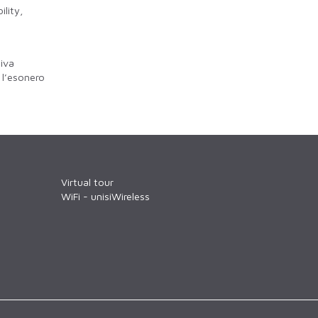
ility,
tiva
 l’esonero
Virtual tour
WiFi - unisiWireless