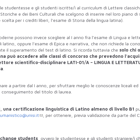
e studentesse e gli studenti iscritte/i al curriculum di Lettere classich
e Storiche e dei Beni Culturali che scelgono di inserire nel loro piano di 
elta per i crediti liberi, l’esame di Storia della lingua latina).
oderne possono invece scegliere al I anno fra l’esame di Lingua e lett
 di latino, oppure l’esame di Epica e narrativa, che non richiede la co
e il superamento del test di latino. Si ricorda tuttavia che
solo
chi 
ina può accedere alle classi di concorso che prevedono l’acqui
ettore scientifico-disciplinare LATI-01/A – LINGUA E LETTERA
ia
.
re a partire dal I anno, per sfruttare meglio le conoscenze liceali ed e
l conseguimento del titolo di laurea.
 una certificazione linguistica di Latino almeno di livello B1
pu
umanistico@unisi.it
, per ottenere, previa validazione da parte del
xchange students
, ovvero le studentesse e gli studenti straniere/i c