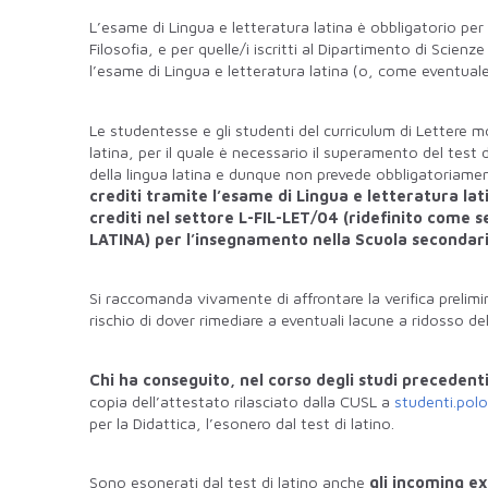
L’esame di Lingua e letteratura latina è obbligatorio per l
Filosofia, e per quelle/i iscritti al Dipartimento di Scienz
l’esame di Lingua e letteratura latina (o, come eventuale sc
Le studentesse e gli studenti del curriculum di Lettere m
latina, per il quale è necessario il superamento del test
della lingua latina e dunque non prevede obbligatoriament
crediti tramite l’esame di Lingua e letteratura lat
crediti nel settore L-FIL-LET/04
(ridefinito come s
LATINA) per l’insegnamento nella Scuola secondar
Si raccomanda vivamente di affrontare la verifica prelimina
rischio di dover rimediare a eventuali lacune a ridosso de
Chi ha conseguito, nel corso degli studi precedenti,
copia dell’attestato rilasciato dalla CUSL a
studenti.polo
per la Didattica, l’esonero dal test di latino.
Sono esonerati dal test di latino anche
gli incoming e