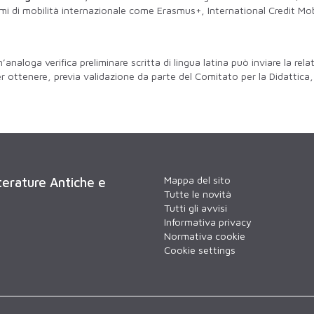
i di mobilità internazionale come Erasmus+, International Credit Mob
analoga verifica preliminare scritta di lingua latina può inviare la rela
r ottenere, previa validazione da parte del Comitato per la Didattica,
Mappa del sito
tterature Antiche e
Tutte le novità
Tutti gli avvisi
Informativa privacy
Normativa cookie
Cookie settings