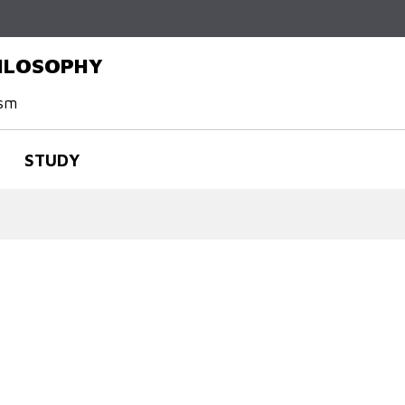
Skip to
main
content
HILOSOPHY
ism
STUDY